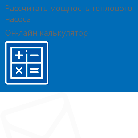
Раcсчитать мощность теплового
насоса
Он-лайн калькулятор