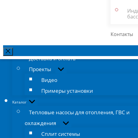
О New Energy
Инд
Полезная информация
бас
Новости
Контакты
Отзывы
Вакансии
Закрыть
поиск
Доставка и оплата
Проекты
Показывать
подменю
Видео
Примеры установки
Показывать
Каталог
подменю
Тепловые насосы для отопления, ГВС и
охлаждения
Показывать
подменю
Сплит системы